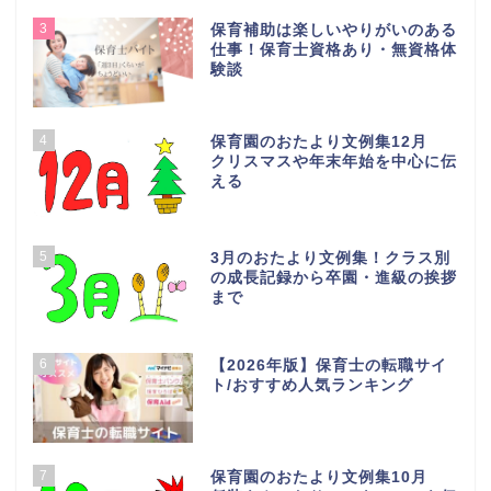
3
保育補助は楽しいやりがいのある
仕事！保育士資格あり・無資格体
験談
4
保育園のおたより文例集12月
クリスマスや年末年始を中心に伝
える
5
3月のおたより文例集！クラス別
の成長記録から卒園・進級の挨拶
まで
6
【2026年版】保育士の転職サイ
ト/おすすめ人気ランキング
7
保育園のおたより文例集10月