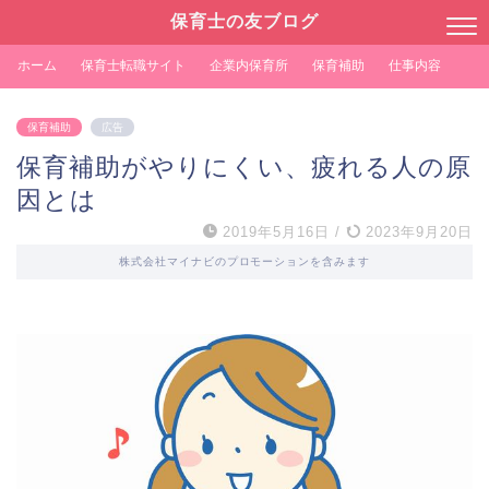
保育士の友ブログ
ホーム
保育士転職サイト
企業内保育所
保育補助
仕事内容
保育補助
広告
保育補助がやりにくい、疲れる人の原
因とは
2019年5月16日
/
2023年9月20日
株式会社マイナビのプロモーションを含みます