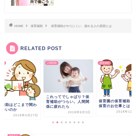
HOME
保育補助
保育補助がやりにくい、疲れる人の原因とは
RELATED POST
補助
人間関係
保育補助
これってでしゃばり？保
保育園の保育補助 
育補助がつらい。人間関
育補助はどこまで関わ
保育のお仕事とは
係に疲れたら
ばいいのか
2018年12月
2018年9月3日
2019年4月27日