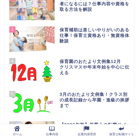
者になるには？仕事内容や資格を
取る方法を解説
3
保育補助は楽しいやりがいのある
仕事！保育士資格あり・無資格体
験談
4
保育園のおたより文例集12月
クリスマスや年末年始を中心に伝
える
5
3月のおたより文例集！クラス別
の成長記録から卒園・進級の挨拶
まで
6
【2026年版】保育士の転職サイ
ト/おすすめ人気ランキング
ホーム
仕事内容
企業内保育所
保育士転職サイト