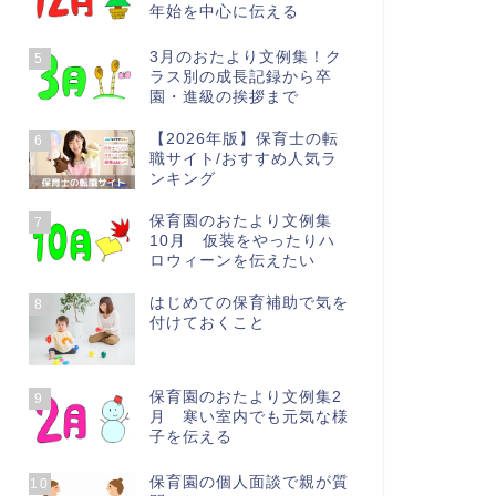
年始を中心に伝える
3月のおたより文例集！ク
5
ラス別の成長記録から卒
園・進級の挨拶まで
【2026年版】保育士の転
6
職サイト/おすすめ人気ラ
ンキング
保育園のおたより文例集
7
10月 仮装をやったりハ
ロウィーンを伝えたい
はじめての保育補助で気を
8
付けておくこと
保育園のおたより文例集2
9
月 寒い室内でも元気な様
子を伝える
保育園の個人面談で親が質
10