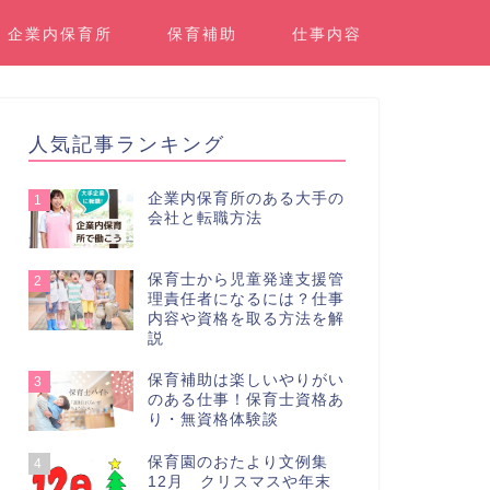
企業内保育所
保育補助
仕事内容
人気記事ランキング
企業内保育所のある大手の
1
会社と転職方法
保育士から児童発達支援管
2
理責任者になるには？仕事
内容や資格を取る方法を解
説
保育補助は楽しいやりがい
3
のある仕事！保育士資格あ
り・無資格体験談
保育園のおたより文例集
4
12月 クリスマスや年末