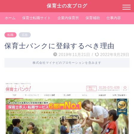
保育士の友ブログ
ホーム
保育士転職サイト
企業内保育所
保育補助
仕事内容
転職
広告
保育士バンクに登録するべき理由
2019年11月21日
/
2022年9月29日
株式会社マイナビのプロモーションを含みます