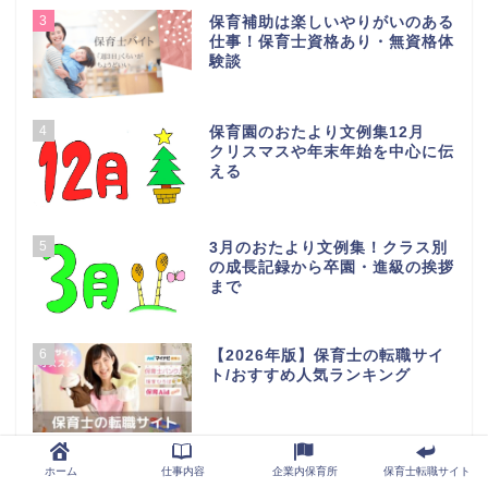
3
保育補助は楽しいやりがいのある
仕事！保育士資格あり・無資格体
験談
4
保育園のおたより文例集12月
クリスマスや年末年始を中心に伝
える
5
3月のおたより文例集！クラス別
の成長記録から卒園・進級の挨拶
まで
6
【2026年版】保育士の転職サイ
ト/おすすめ人気ランキング
7
保育園のおたより文例集10月
ホーム
仕事内容
企業内保育所
保育士転職サイト
仮装をやったりハロウィーンを伝