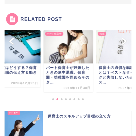
RELATED POST
パート保育士
転職
年度はどうする？保育
パート保育士が妊娠した
保育士の適切な転職
の退職の伝え方＆動き
ときの途中退職。保育
とは？ベストなタイ
園・幼稚園を辞めるその
グと失敗しないため
タ...
ス...
2020年12月25日
2018年11月30日
2025年12
保育士のスキルアップ目標の立て方