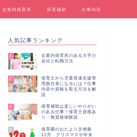
企業内保育所
保育補助
仕事内容
人気記事ランキング
企業内保育所のある大手の
1
会社と転職方法
保育士から児童発達支援管
2
理責任者になるには？仕事
内容や資格を取る方法を解
説
保育補助は楽しいやりがい
3
のある仕事！保育士資格あ
り・無資格体験談
保育園のおたより文例集
4
12月 クリスマスや年末