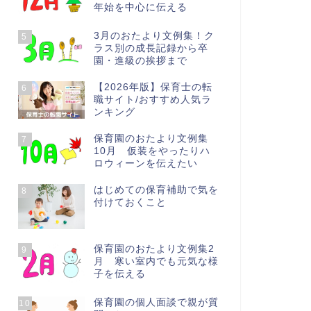
年始を中心に伝える
3月のおたより文例集！ク
5
ラス別の成長記録から卒
園・進級の挨拶まで
【2026年版】保育士の転
6
職サイト/おすすめ人気ラ
ンキング
保育園のおたより文例集
7
10月 仮装をやったりハ
ロウィーンを伝えたい
はじめての保育補助で気を
8
付けておくこと
保育園のおたより文例集2
9
月 寒い室内でも元気な様
子を伝える
保育園の個人面談で親が質
10