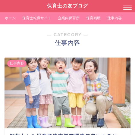
保育士の友ブログ
ホーム
保育士転職サイト
企業内保育所
保育補助
仕事内容
― CATEGORY ―
仕事内容
仕事内容